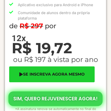
Aplicativo exclusivo para Android e iPhone​
Comunidade de alunos dentro da própria
plataforma​
de
R$ 297
por
12x
R$ 19,72
ou R$ 197 à vista por ano
SE INSCREVA AGORA MESMO
SIM, QUERO REJUVENESCER AGORA!
*A assinatura renova-se automaticamente no final do