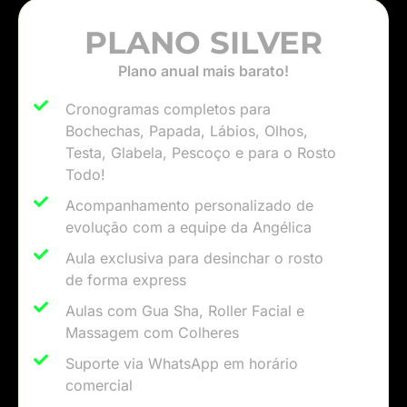
PLANO SILVER
Plano anual mais barato!​
Cronogramas completos para
Bochechas, Papada, Lábios, Olhos,
Testa, Glabela, Pescoço e para o Rosto
Todo!
Acompanhamento personalizado de
evolução com a equipe da Angélica​
Aula exclusiva para desinchar o rosto
de forma express​
Aulas com Gua Sha, Roller Facial e
Massagem com Colheres​
Suporte via WhatsApp em horário
comercial​