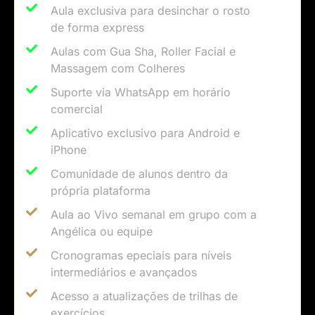
Aula exclusiva para desinchar o rosto
de forma express​
Aulas com Gua Sha, Roller Facial e
Massagem com Colheres​
Suporte via WhatsApp em horário
comercial​
Aplicativo exclusivo para Android e
iPhone​
Comunidade de alunos dentro da
própria plataforma​
Aula ao Vivo semanal em grupo com a
Angélica ou equipe​
Cronogramas epeciais para níveis
intermediários e avançados​
Acesso a atualizações de trilhas de
exercícios​