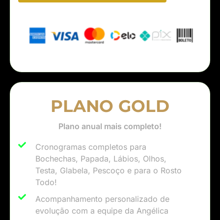
PLANO GOLD
Plano anual mais completo!​
Cronogramas completos para
Bochechas, Papada, Lábios, Olhos,
Testa, Glabela, Pescoço e para o Rosto
Todo!
Acompanhamento personalizado de
evolução com a equipe da Angélica​