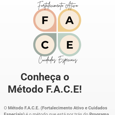
Conheça o
Método F.A.C.E!
O
Método F.A.C.E. (Fortalecimento Ativo e Cuidados
Especiais)
é o método que está por trás do
Programa